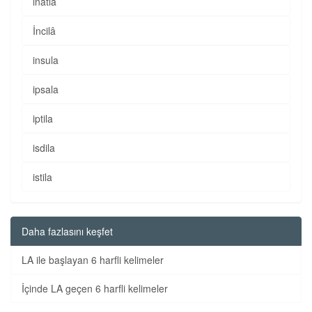
inatla
İncilâ
insula
ipsala
iptila
isdila
istila
Daha fazlasını keşfet
LA ile başlayan 6 harfli kelimeler
İçinde LA geçen 6 harfli kelimeler