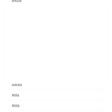
arkula
askala
Atilla
Attilâ