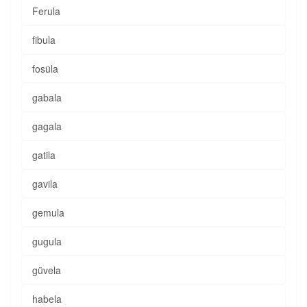
Ferula
fibula
fosüla
gabala
gagala
gatila
gavila
gemula
gugula
güvela
habela