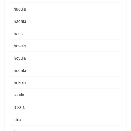
hacula
hadala
hasıla
havala
heyula
hodala
hokela
ıskala
ıspala
ıttıla