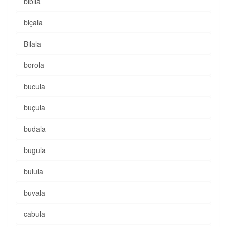
bibilâ
biçala
Bilala
borola
bucula
buçula
budala
bugula
bulula
buvala
cabula