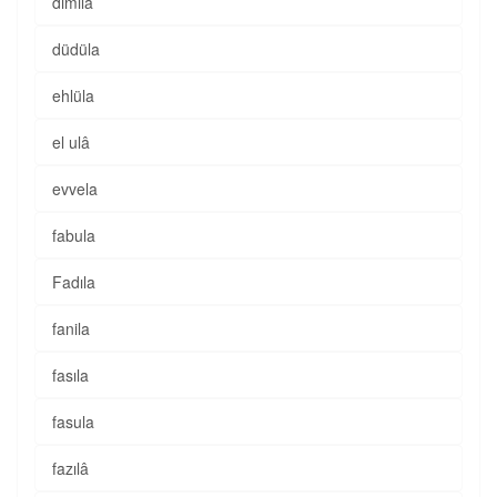
dimila
düdüla
ehlüla
el ulâ
evvela
fabula
Fadıla
fanila
fasıla
fasula
fazılâ