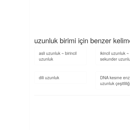
uzunluk birimi için benzer kelim
asli uzunluk ~ birincil
ikincil uzunluk ~
uzunluk
sekunder uzunl
dili uzunluk
DNA kesme enz
uzunluk çeşitlili