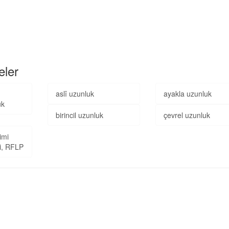
eler
aslî uzunluk
ayakla uzunluk
uk
birincil uzunluk
çevrel uzunluk
imi
ği, RFLP