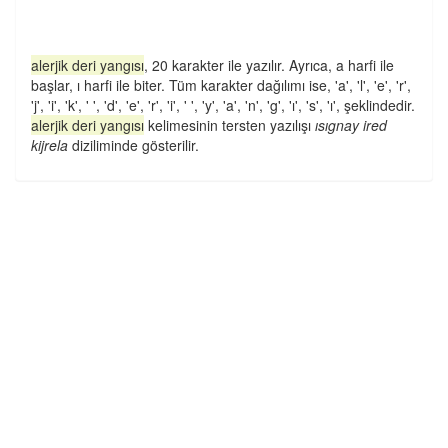
alerjik deri yangısı
, 20 karakter ile yazılır. Ayrıca, a harfi ile
başlar, ı harfi ile biter. Tüm karakter dağılımı ise, 'a', 'l', 'e', 'r',
'j', 'i', 'k', ' ', 'd', 'e', 'r', 'i', ' ', 'y', 'a', 'n', 'g', 'ı', 's', 'ı', şeklindedir.
alerjik deri yangısı
kelimesinin tersten yazılışı
ısıgnay ired
kijrela
diziliminde gösterilir.