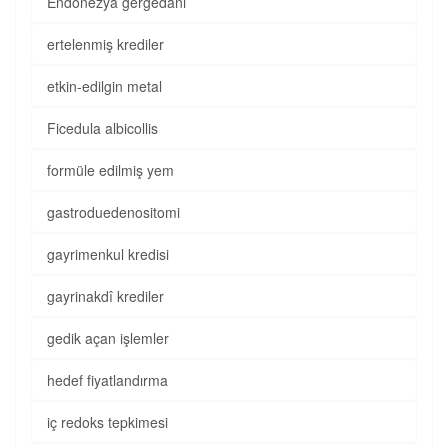
Endonezya gergedanı
ertelenmiş krediler
etkin-edilgin metal
Ficedula albicollis
formüle edilmiş yem
gastroduedenositomi
gayrimenkul kredisi
gayrinakdî krediler
gedik açan işlemler
hedef fiyatlandırma
iç redoks tepkimesi