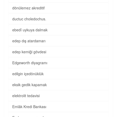
dönülemez akreditif
ductuc choledochus.
ebedî uykuya dalmak
edep dış atardamarı
edep kemiği gövdesi
Edgeworth diyagramı
edilgin içedönüklük
eksik gedik kapamak
elektrolit tedavisi
Emlâk Kredi Bankası