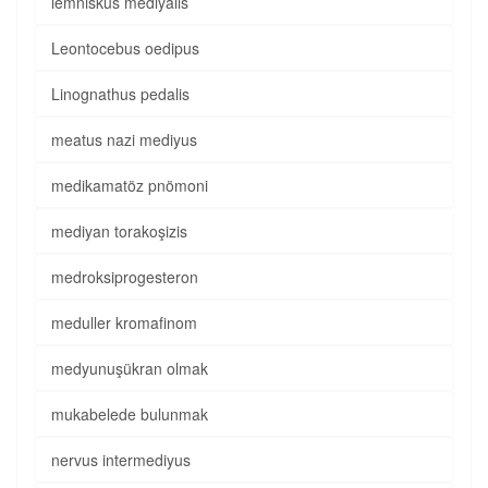
lemniskus mediyalis
Leontocebus oedipus
Linognathus pedalis
meatus nazi mediyus
medikamatöz pnömoni
mediyan torakoşizis
medroksiprogesteron
meduller kromafinom
medyunuşükran olmak
mukabelede bulunmak
nervus intermediyus