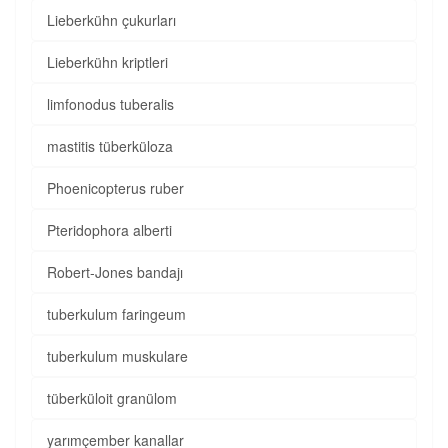
Lieberkühn çukurları
Lieberkühn kriptleri
limfonodus tuberalis
mastitis tüberküloza
Phoenicopterus ruber
Pteridophora alberti
Robert-Jones bandajı
tuberkulum faringeum
tuberkulum muskulare
tüberküloit granülom
yarımçember kanallar