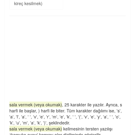
kireç kesilmek)
sala vermek (veya okumak)
, 25 karakter ile yazılır. Ayrıca, s
harfi ile başlar, ) harfi ile biter. Tüm karakter dağılımı ise, 's',
'a', 'l', 'a', ' ', 'v', 'e', 'r', 'm', 'e', 'k', ' ', '(', 'v', 'e', 'y', 'a', ' ', 'o',
'k', 'u', 'm', 'a', 'k', ')', şeklindedir.
sala vermek (veya okumak)
kelimesinin tersten yazılışı
)kamuko ayev( kemrev alas
diziliminde gösterilir.