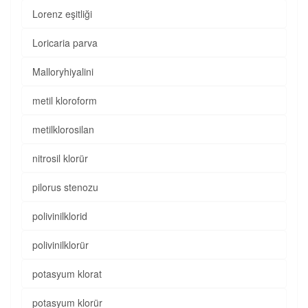
Lorenz eşitliği
Loricaria parva
Malloryhiyalini
metil kloroform
metilklorosilan
nitrosil klorür
pilorus stenozu
polivinilklorid
polivinilklorür
potasyum klorat
potasyum klorür