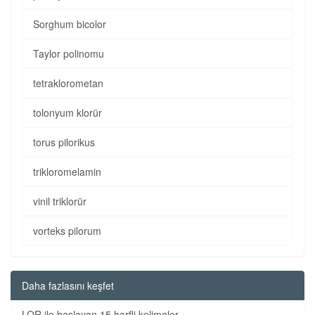
Sorghum bicolor
Taylor polinomu
tetraklorometan
tolonyum klorür
torus pilorikus
trikloromelamin
vinil triklorür
vorteks pilorum
Daha fazlasını keşfet
LOR ile başlayan 15 harfli kelimeler