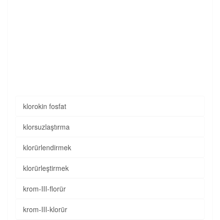
klorokin fosfat
klorsuzlaştırma
klorürlendirmek
klorürleştirmek
krom-III-florür
krom-III-klorür