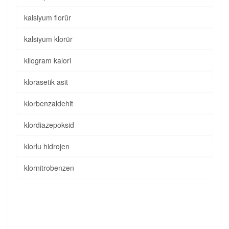
kalsiyum florür
kalsiyum klorür
kilogram kalori
klorasetik asit
klorbenzaldehit
klordiazepoksid
klorlu hidrojen
klornitrobenzen