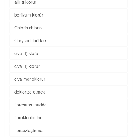
allil triklorür
berilyum klorür
Chloris chloris
Chrysochloridae
cıva (I) klorat
cıva (I) klorür
cıva monoklorür
deklorize etmek
floresans madde
florokinolonlar
florsuzlaştırma