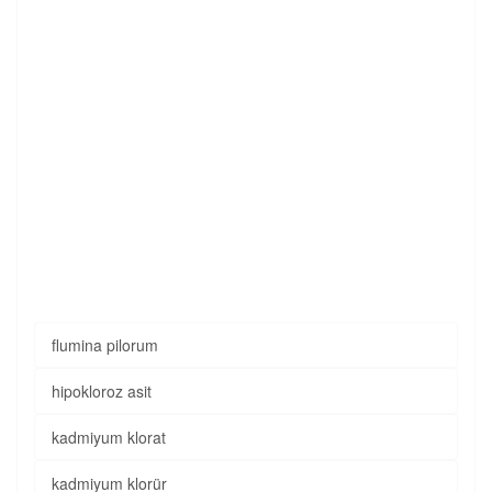
flumina pilorum
hipokloroz asit
kadmiyum klorat
kadmiyum klorür